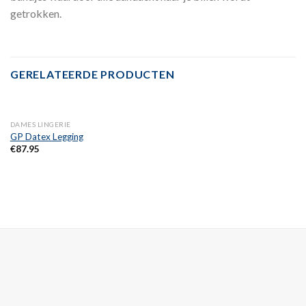
getrokken.
GERELATEERDE PRODUCTEN
DAMES LINGERIE
GP Datex Legging
€
87.95