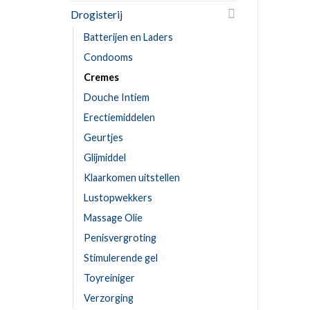
Drogisterij
Batterijen en Laders
Condooms
Cremes
Douche Intiem
Erectiemiddelen
Geurtjes
Glijmiddel
Klaarkomen uitstellen
Lustopwekkers
Massage Olie
Penisvergroting
Stimulerende gel
Toyreiniger
Verzorging