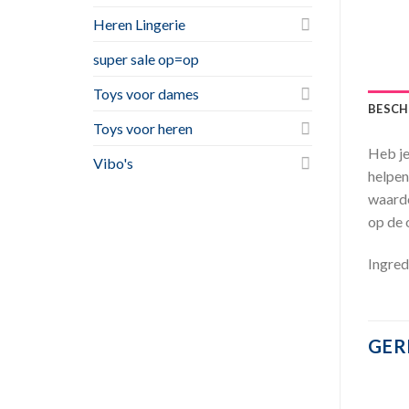
Heren Lingerie
super sale op=op
Toys voor dames
BESCH
Toys voor heren
Heb je
Vibo's
helpen
waardo
op de 
Ingred
GER