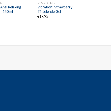
IJ
DROGISTERIJ
 Anal Relaxing
Vibration! Strawberry
 – 150 ml
Tintelende Gel
€
17.95