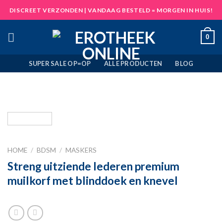
Skip
DISCREET VERZONDEN | VANDAAG BESTELD = MORGEN IN HUIS!
to
content
0
SUPER SALE OP=OP
ALLE PRODUCTEN
BLOG
HOME
/
BDSM
/
MASKERS
Streng uitziende lederen premium
muilkorf met blinddoek en knevel