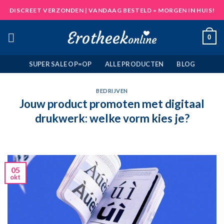
Skip
DISCREET VERZONDEN | VANDAAG BESTELD = MORGEN IN HUIS!
to
content
0
SUPER SALE OP=OP
ALLE PRODUCTEN
BLOG
BEDRIJVEN
Jouw product promoten met digitaal
drukwerk: welke vorm kies je?
05
okt