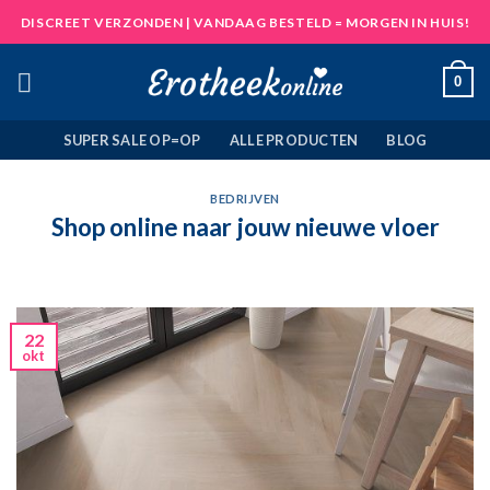
Skip
DISCREET VERZONDEN | VANDAAG BESTELD = MORGEN IN HUIS!
to
content
0
SUPER SALE OP=OP
ALLE PRODUCTEN
BLOG
BEDRIJVEN
Shop online naar jouw nieuwe vloer
22
okt